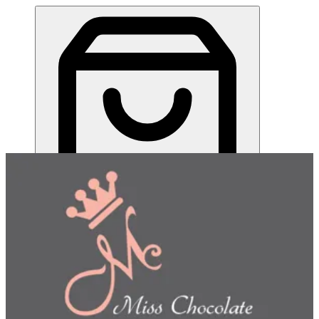
ميس شوكلت| مطعم للطلب اونلاين
EN
تسجيل الدخول
EN
اختر طريقة الطلب
اختر التوصيل أو الاستلام حتى نتمكن من عرض هذا الصنف
وبدء طلبك