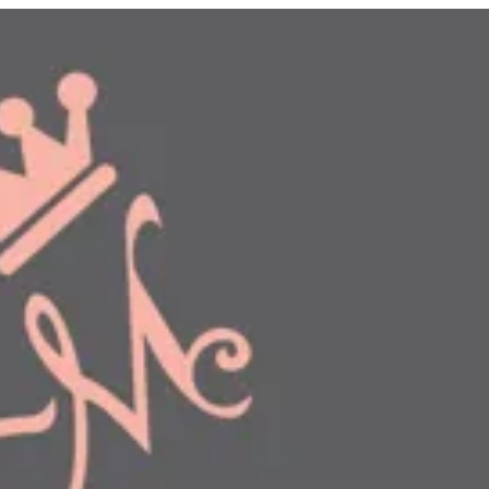
دخول
طلبك