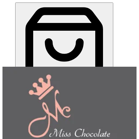
ميس شوكلت| مطعم للطلب اونلاين
EN
تسجيل الدخول
EN
اختر طريقة الطلب
اختر التوصيل أو الاستلام حتى نتمكن من عرض هذا الصنف
وبدء طلبك