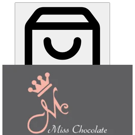
ميس شوكلت| مطعم للطلب اونلاين
EN
تسجيل الدخول
EN
اختر طريقة الطلب
اختر التوصيل أو الاستلام حتى نتمكن من عرض هذا الصنف
وبدء طلبك