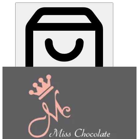
ميس شوكلت| مطعم للطلب اونلاين
EN
تسجيل الدخول
EN
اختر طريقة الطلب
اختر التوصيل أو الاستلام حتى نتمكن من عرض هذا الصنف
وبدء طلبك