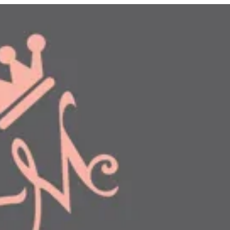
دخول
طلبك