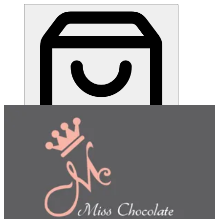
ميس شوكلت| مطعم للطلب اونلاين
EN
تسجيل الدخول
EN
اختر طريقة الطلب
اختر التوصيل أو الاستلام حتى نتمكن من عرض هذا الصنف
وبدء طلبك