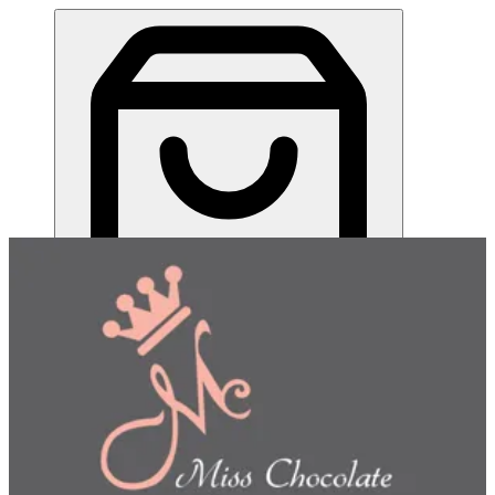
ميس شوكلت| مطعم للطلب اونلاين
EN
تسجيل الدخول
EN
اختر طريقة الطلب
اختر التوصيل أو الاستلام حتى نتمكن من عرض هذا الصنف
وبدء طلبك