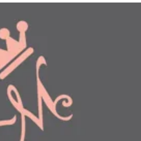
دخول
طلبك