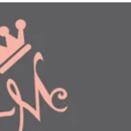
دخول
طلبك