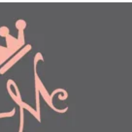
دخول
طلبك