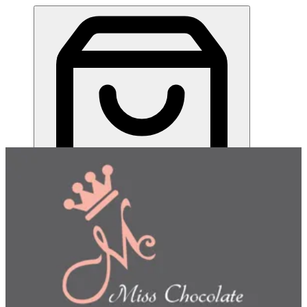
ميس شوكلت| مطعم للطلب اونلاين
EN
تسجيل الدخول
EN
اختر طريقة الطلب
اختر التوصيل أو الاستلام حتى نتمكن من عرض هذا الصنف
وبدء طلبك