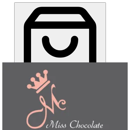
ميس شوكلت| مطعم للطلب اونلاين
EN
تسجيل الدخول
EN
اختر طريقة الطلب
اختر التوصيل أو الاستلام حتى نتمكن من عرض هذا الصنف
وبدء طلبك