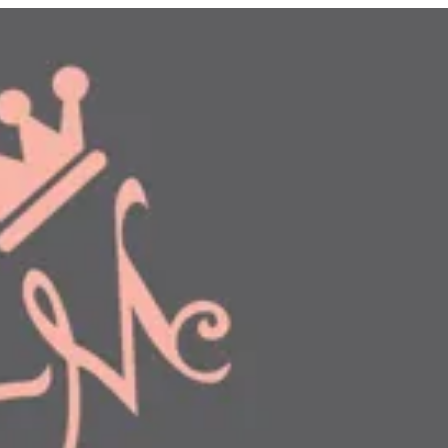
دخول
طلبك