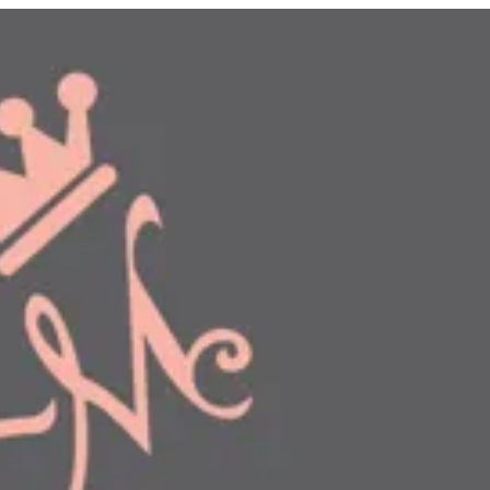
دخول
طلبك