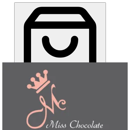
ميس شوكلت| مطعم للطلب اونلاين
EN
تسجيل الدخول
EN
اختر طريقة الطلب
اختر التوصيل أو الاستلام حتى نتمكن من عرض هذا الصنف
وبدء طلبك