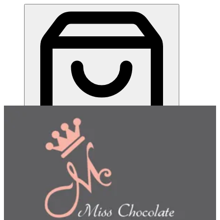
ميس شوكلت| مطعم للطلب اونلاين
EN
تسجيل الدخول
EN
اختر طريقة الطلب
اختر التوصيل أو الاستلام حتى نتمكن من عرض هذا الصنف
وبدء طلبك