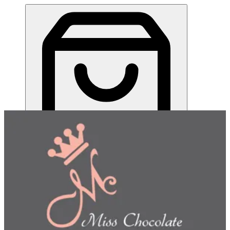
ميس شوكلت| مطعم للطلب اونلاين
EN
تسجيل الدخول
EN
اختر طريقة الطلب
اختر التوصيل أو الاستلام حتى نتمكن من عرض هذا الصنف
وبدء طلبك