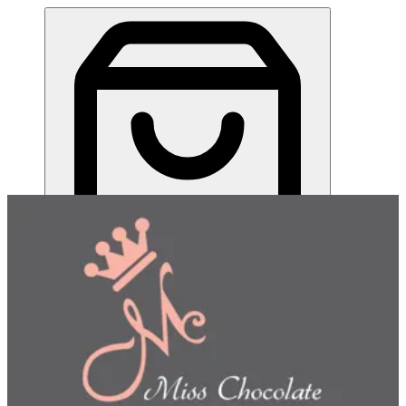
ميس شوكلت| مطعم للطلب اونلاين
EN
تسجيل الدخول
EN
اختر طريقة الطلب
اختر التوصيل أو الاستلام حتى نتمكن من عرض هذا الصنف
وبدء طلبك