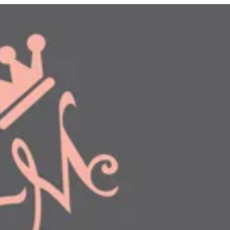
دخول
طلبك