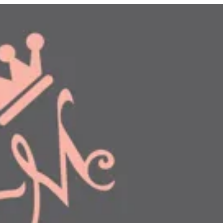
دخول
طلبك