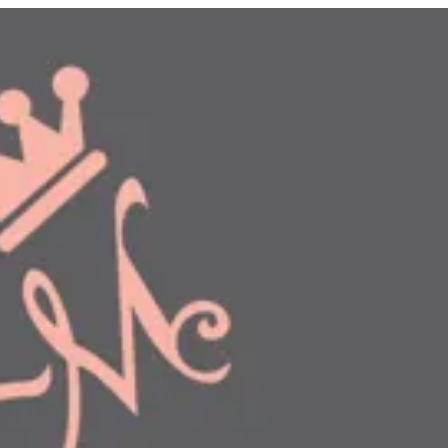
دخول
طلبك