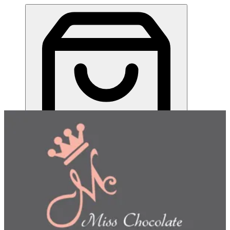
ميس شوكلت| مطعم للطلب اونلاين
EN
تسجيل الدخول
EN
اختر طريقة الطلب
اختر التوصيل أو الاستلام حتى نتمكن من عرض هذا الصنف
وبدء طلبك