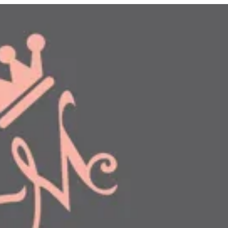
دخول
طلبك