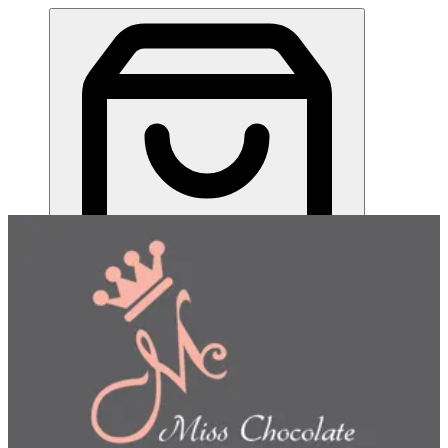
ميس شوكلت| مطعم للطلب اونلاين
EN
تسجيل الدخول
EN
اختر طريقة الطلب
اختر التوصيل أو الاستلام حتى نتمكن من عرض هذا الصنف
وبدء طلبك