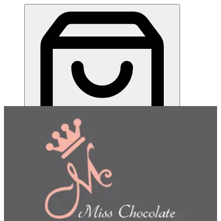
ميس شوكلت| مطعم للطلب اونلاين
EN
تسجيل الدخول
EN
اختر طريقة الطلب
اختر التوصيل أو الاستلام حتى نتمكن من عرض هذا الصنف
وبدء طلبك