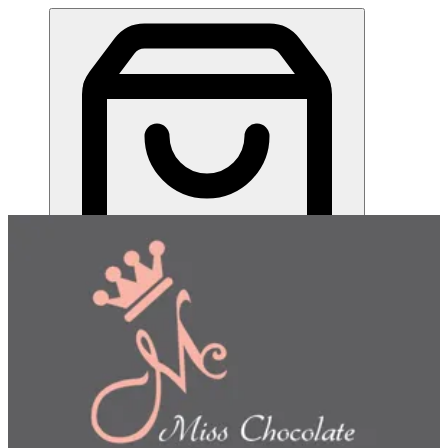
ميس شوكلت| مطعم للطلب اونلاين
EN
تسجيل الدخول
EN
اختر طريقة الطلب
اختر التوصيل أو الاستلام حتى نتمكن من عرض هذا الصنف
وبدء طلبك