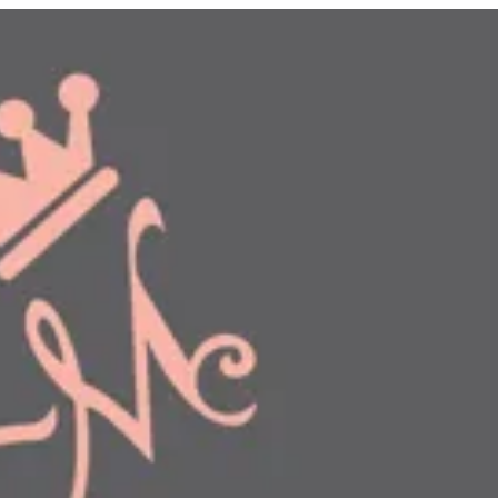
دخول
طلبك