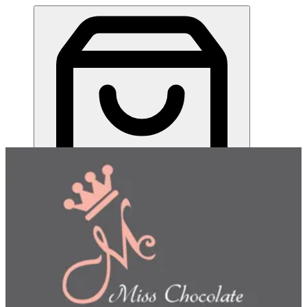
ميس شوكلت| مطعم للطلب اونلاين
EN
تسجيل الدخول
EN
اختر طريقة الطلب
اختر التوصيل أو الاستلام حتى نتمكن من عرض هذا الصنف
وبدء طلبك