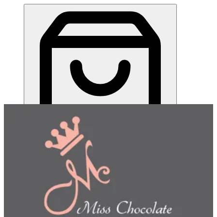
ميس شوكلت| مطعم للطلب اونلاين
EN
تسجيل الدخول
EN
اختر طريقة الطلب
اختر التوصيل أو الاستلام حتى نتمكن من عرض هذا الصنف
وبدء طلبك