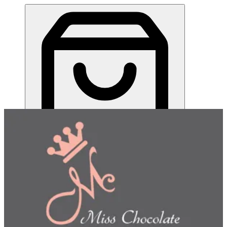
ميس شوكلت| مطعم للطلب اونلاين
EN
تسجيل الدخول
EN
اختر طريقة الطلب
اختر التوصيل أو الاستلام حتى نتمكن من عرض هذا الصنف
وبدء طلبك