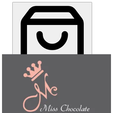
ميس شوكلت| مطعم للطلب اونلاين
EN
تسجيل الدخول
EN
اختر طريقة الطلب
اختر التوصيل أو الاستلام حتى نتمكن من عرض هذا الصنف
وبدء طلبك