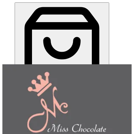
ميس شوكلت| مطعم للطلب اونلاين
EN
تسجيل الدخول
EN
اختر طريقة الطلب
اختر التوصيل أو الاستلام حتى نتمكن من عرض هذا الصنف
وبدء طلبك