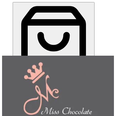
ميس شوكلت| مطعم للطلب اونلاين
EN
تسجيل الدخول
EN
اختر طريقة الطلب
اختر التوصيل أو الاستلام حتى نتمكن من عرض هذا الصنف
وبدء طلبك