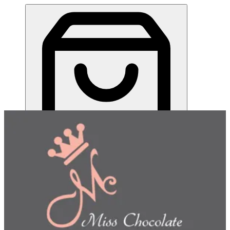
ميس شوكلت| مطعم للطلب اونلاين
EN
تسجيل الدخول
EN
اختر طريقة الطلب
اختر التوصيل أو الاستلام حتى نتمكن من عرض هذا الصنف
وبدء طلبك