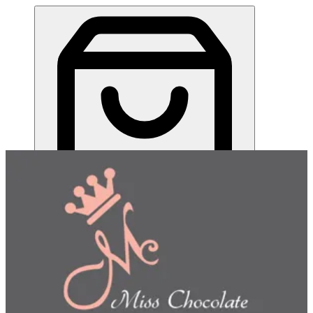
ميس شوكلت| مطعم للطلب اونلاين
EN
تسجيل الدخول
EN
اختر طريقة الطلب
اختر التوصيل أو الاستلام حتى نتمكن من عرض هذا الصنف
وبدء طلبك