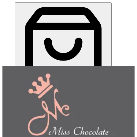
ميس شوكلت| مطعم للطلب اونلاين
EN
تسجيل الدخول
EN
اختر طريقة الطلب
اختر التوصيل أو الاستلام حتى نتمكن من عرض هذا الصنف
وبدء طلبك