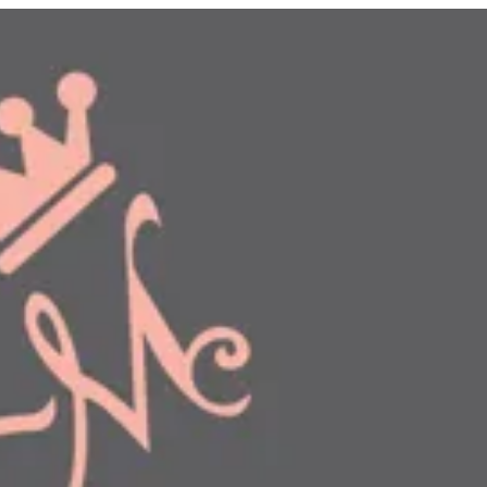
دخول
طلبك