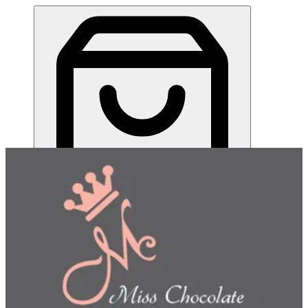
ميس شوكلت| مطعم للطلب اونلاين
EN
تسجيل الدخول
EN
اختر طريقة الطلب
اختر التوصيل أو الاستلام حتى نتمكن من عرض هذا الصنف
وبدء طلبك